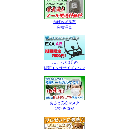
ねばねば昆布
栄養満点
1日たった3分の
腹筋エクササイズマシン
あると安心マスク
1枚4円激安