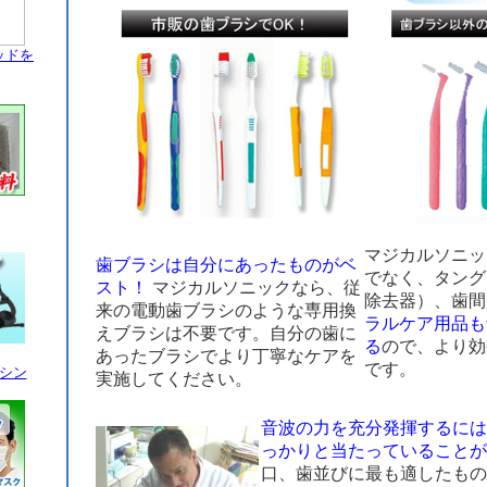
ッドを
マジカルソニッ
歯ブラシは自分にあったものがベ
でなく、タング
スト！
マジカルソニックなら、従
除去器）、歯間
来の電動歯ブラシのような専用換
ラルケア用品も
えブラシは不要です。自分の歯に
る
ので、より効
あったブラシでより丁寧なケアを
です。
シン
実施してください。
音波の力を充分発揮するには
っかりと当たっていることが
口、歯並びに最も適したもの