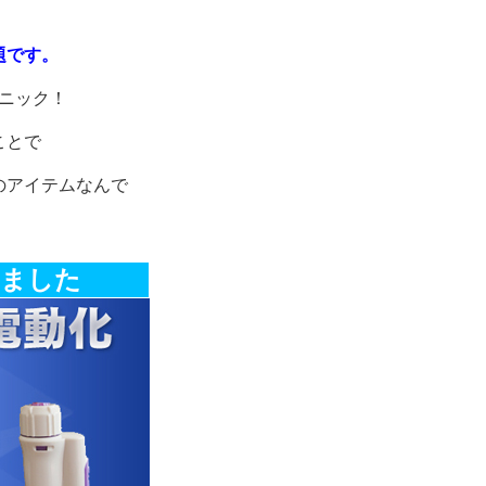
題です。
ニック！
ことで
のアイテムなんで
ました