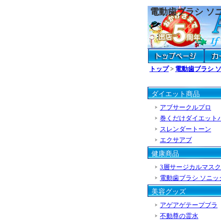
電動歯ブラシ ソ
トップ
>
電動歯ブラシ 
ダイエット商品
アブサークルプロ
巻くだけダイエット
スレンダートーン
エクサアブ
健康商品
3層サージカルマスク
電動歯ブラシ ソニッ
美容グッズ
アゲアゲテープブラ
不動尊の霊水