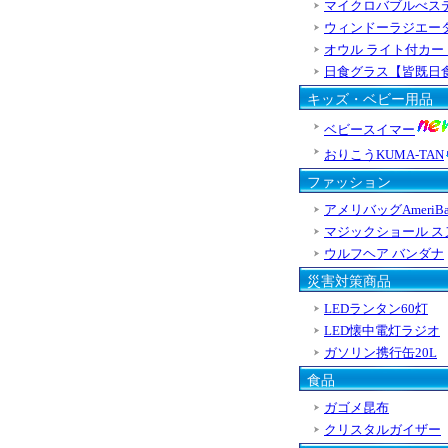
マイクロバブルべス
ウィンドーラジエー
オウル ライト付カー
日食グラス【皆既日
キッズ・ベビー用品
ベビースイマー
おりこうKUMA-TAN
ファッション
アメリバッグAmeriBa
マジックショール ス
ウルフヘア バンダナ
災害対策商品
LEDランタン60灯
LED懐中電灯ラジオ
ガソリン携行缶20L
食品
ガゴメ昆布
クリスタルガイザー