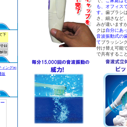
で、
ご家庭は
も、オフィス
す。
歯ブラシ
さ、細さなど
みが違います
クは
自分にあ
て下
音波振動式の
て
ブラッシン
付け替え可能
で共有するこ
ティング㈱
通販
6