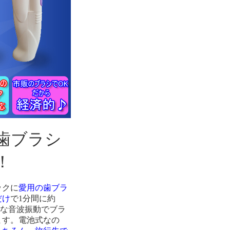
歯ブラシ
！
ックに
愛用の歯ブラ
だけ
で1分間に約
微細な音波振動でブラ
ます。電池式なの