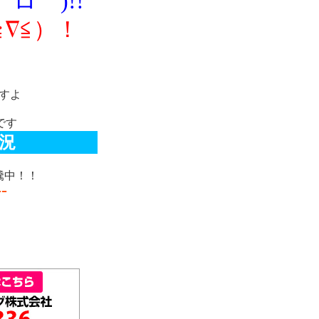
ロ゜)!!
≧∇≦）！
すよ
です
況
騰中！！
-