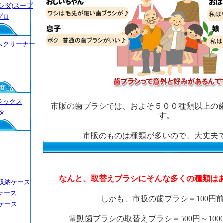
シダ)スープ
プロ
ムクリーナー
商品
ラックス
市販の歯ブラシでは、およそ５００種類以上の
ター
す。
市販のものは種類が多いので、大丈夫
では、電動歯ブラシはどうでしょう
なんと、取替えブラシにそんな多くの種類は
収納ケース
ケース
しかも、市販の歯ブラシ＝100円
ケース
電動歯ブラシの取替えブラシ＝500円～100