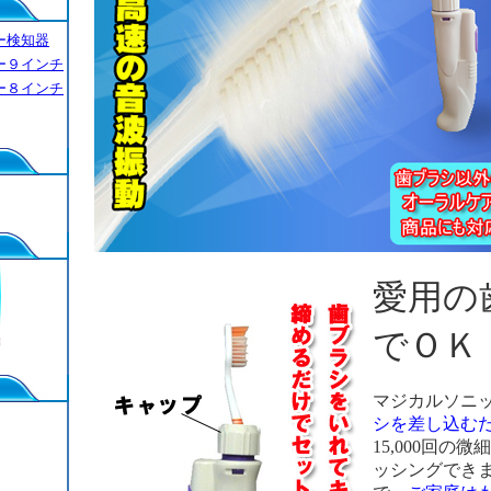
ー検知器
ー９インチ
ー８インチ
愛用の
でＯＫ
マジカルソニ
シを差し込む
15,000回の
ッシングでき