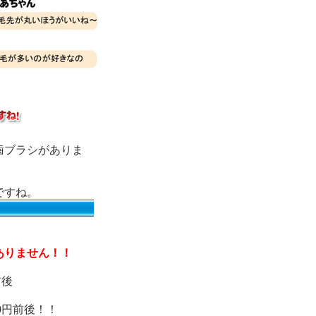
歯ブラシがありま
ですね。
？
ありません！！
前後
0円前後！！