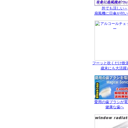
外でも涼しい～
扇風機に日傘が付い
フーッと吹くだけ飲
歳末にも大活躍
愛用の歯ブラシが電
健康な歯へ