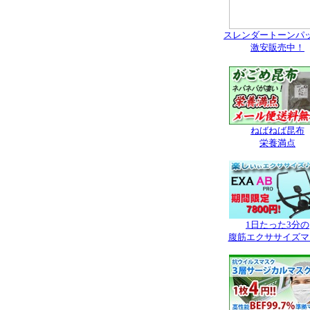
スレンダートーンパ
激安販売中！
ねばねば昆布
栄養満点
1日たった3分の
腹筋エクササイズマ