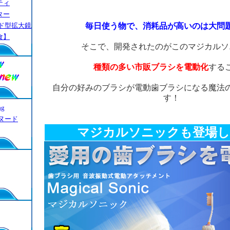
ティ
ター
毎日使う物で、消耗品が高いのは大問
ド型拡大鏡
食】
そこで、開発されたのがこのマジカルソ
種類の多い市販ブラシを電動化
する
自分の好みのブラシが電動歯ブラシになる魔法
す！
g
ヌード
マジカルソニックも登場し