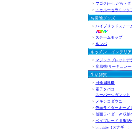
ブゴク(干しだら・ダ
トゥルーセラミック
お掃除グッズ
ハイブリッドスチー
スチームモップ
ルンバ
キッチン・インテリア
マジックブレットデ
扇風機/サーキュレー
生活雑貨
日傘扇風機
電子タバコ
スーパーシガレット
メキシコダウニー
仮面ライダーオーズ 
仮面ライダーW 収納
ベイブレード用 収納
Snuggie（スナギー）