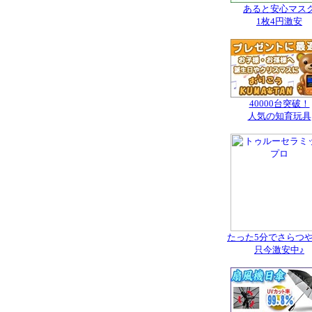
あると安心マス
1枚4円激安
40000台突破！
人気の知育玩具
たった5分でさらつ
只今激安中♪