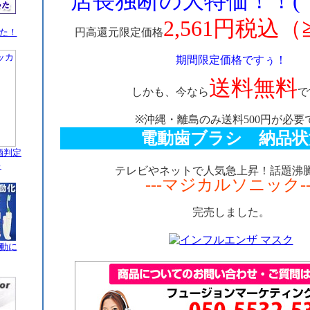
店長独断の大特価！！(゜
2,561円税込（
円高還元限定価格
た！
期間限定価格ですぅ！
送料無料
しかも、今なら
で
※沖縄・離島のみ送料500円が必要
電動歯ブラシ 納品状
酒判定
♪
テレビやネットで人気急上昇！話題沸
---マジカルソニック--
完売しました。
動に