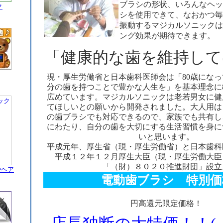
ブラシの形状、いろんなヘッ
ク
シを使用できて、なおかつ毎分1
振動するマジカルソニックは
ング効果が期待できます。
「健康的な歯を維持して
現・厚生労働省と日本歯科医師会は「80歳になっ
分の歯を持つことで豊かな人生を」を基本理念に8
広めています。マジカルソニックは老若男女に健
てほしいとの願いから開発されました。大人用は
の歯ブラシでも対応できるので、家族でも共有し
にわたり、自分の歯を大切にする生活習慣を身に
いと思います。
平成元年、厚生省（現・厚生労働省）と日本歯科
平成１２年１２月厚生大臣（現・厚生労働大臣
「（財）８０２０推進財団」設立
やヘア
電動歯ブラシ 特別価
円高還元限定価格！