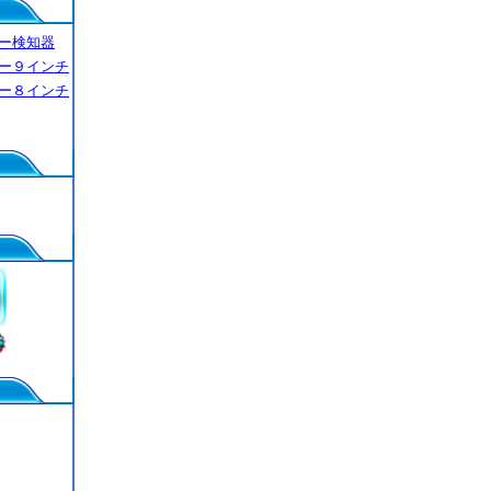
ー検知器
ー９インチ
ー８インチ