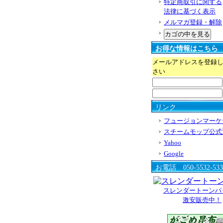
特定商取引に関する
法律に基づく表示
メルマガ登録・解除
お得な情報はこちら
メールアドレスを登録
さい
リンク
フュージョンマーケ
スチームモップ公式
Yahoo
Google
お電話 050-5532-533
スレンダートーンパ
激安販売中！